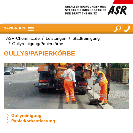
NAVIGATION
ASR-Chemnitz.de
Leistungen
Stadtreinigung
suchen
Gullyreinigung/Papierkörbe
GULLYS/PAPIERKÖRBE
Gullyreinigung
Papierkorbentleerung