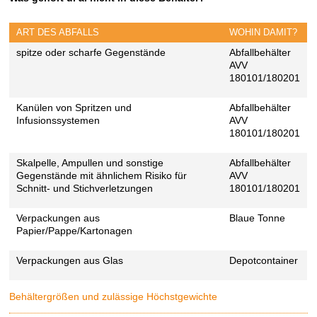
ART DES ABFALLS
WOHIN DAMIT?
spitze oder scharfe Gegenstände
Abfallbehälter
AVV
180101/180201
Kanülen von Spritzen und
Abfallbehälter
Infusionssystemen
AVV
180101/180201
Skalpelle, Ampullen und sonstige
Abfallbehälter
Gegenstände mit ähnlichem Risiko für
AVV
Schnitt- und Stichverletzungen
180101/180201
Verpackungen aus
Blaue Tonne
Papier/Pappe/Kartonagen
Verpackungen aus Glas
Depotcontainer
Behältergrößen und zulässige Höchstgewichte