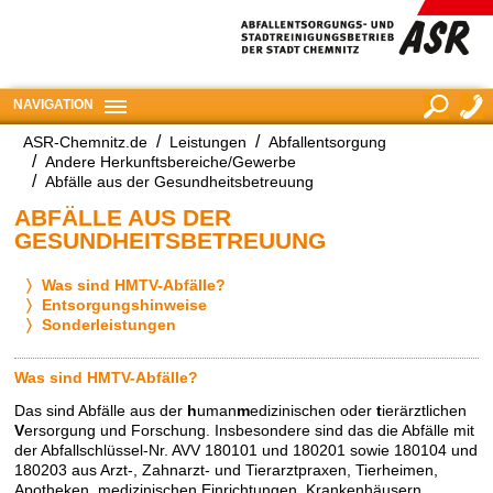
NAVIGATION
ASR-Chemnitz.de
Leistungen
Abfallentsorgung
suchen
Andere Herkunftsbereiche/Gewerbe
Abfälle aus der Gesundheitsbetreuung
ABFÄLLE AUS DER
GESUNDHEITSBETREUUNG
Was sind HMTV-Abfälle?
Entsorgungshinweise
Sonderleistungen
Was sind HMTV-Abfälle?
Das sind Abfälle aus der
h
uman
m
edizinischen oder
t
ierärztlichen
V
ersorgung und Forschung. Insbesondere sind das die Abfälle mit
der Abfallschlüssel-Nr. AVV 180101 und 180201 sowie 180104 und
180203 aus Arzt-, Zahnarzt- und Tierarztpraxen, Tierheimen,
Apotheken, medizinischen Einrichtungen, Krankenhäusern,