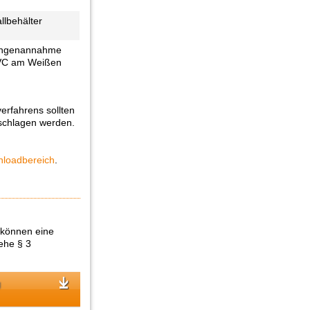
llbehälter
engenannahme
VC am Weißen
erfahrens sollten
geschlagen werden.
loadbereich
.
 können eine
iehe § 3
g