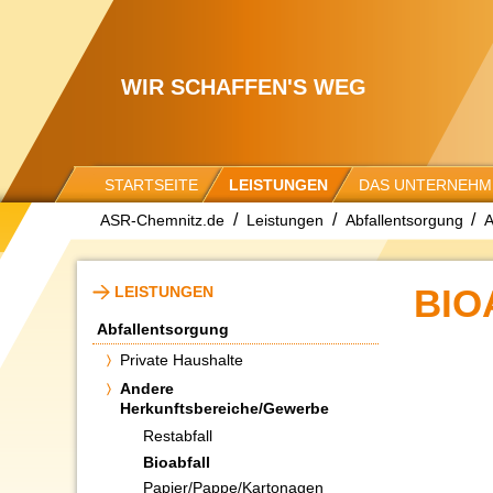
WIR SCHAFFEN'S WEG
STARTSEITE
LEISTUNGEN
DAS UNTERNEHM
ASR-Chemnitz.de
Leistungen
Abfallentsorgung
A
BIO
LEISTUNGEN
Abfallentsorgung
Private Haushalte
Andere
Herkunftsbereiche/Gewerbe
Restabfall
Bioabfall
Papier/Pappe/Kartonagen