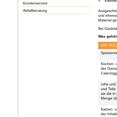
Kleinti
Kundenservice
Abfallberatung
Ausgeschlo
und ehemali
Material ge
Bei Gaststä
Was gehört
ART DES
Speisere
Küchen- u
der Geme
Cateringg
rohe und 
und Teile
sie die i
Menge üb
Katzen- u
der Inhal