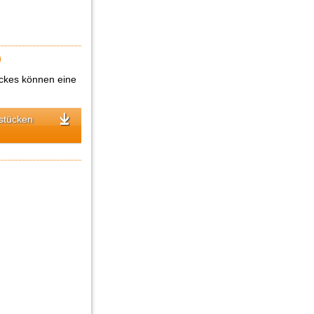
)
ückes können eine
stücken