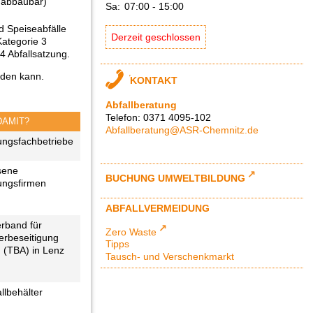
h abbaubar)
Sa:
07:00
-
15:00
 Speiseabfälle
Derzeit geschlossen
Kategorie 3
4 Abfallsatzung.
rden kann.
KONTAKT
Abfallberatung
Telefon: 0371 4095-102
DAMIT?
Abfallberatung@ASR-Chemnitz.de
ungsfachbetriebe
sene
BUCHUNG UMWELTBILDUNG
ungsfirmen
ABFALLVERMEIDUNG
rband für
Zero Waste
erbeseitigung
Tipps
 (TBA) in Lenz
Tausch- und Verschenkmarkt
llbehälter