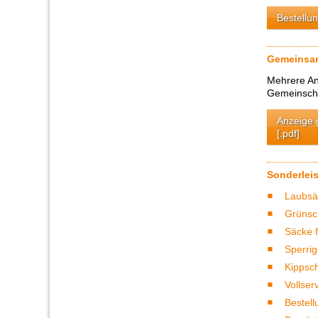
Bestellun
Gemeinsam
Mehrere An
Gemeinsch
Anzeige 
[.pdf]
Sonderlei
Laubsä
Grünsc
Säcke 
Sperrig
Kippsc
Vollser
Bestell