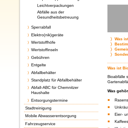
Leichtverpackungen
Abfälle aus der
Gesundheitsbetreuung
Sperrabfall
Elektro(nik)geräte
Was is
Wertstoffhöfe
Besti
Gemein
Wertstoffinseln
Sonder
Gebühren
Entgelte
Was ist Bi
Abfallbehälter
Bioabfälle 
Standplatz für Abfallbehälter
Gartenabfäl
Abfall-ABC für Chemnitzer
Was gehör
Haushalte
Rasensc
Entsorgungstermine
Unkräut
Stadtreinigung
Eier- 
Mobile Abwasserentsorgung
Kaffees
Fahrzeugservice