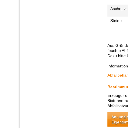
Asche, z.
Steine
Aus Gründe
feuchte Abf
Dazu bitte
Information
Abfallbehä
Bestimmun
Erzeuger u
Biotonne nu
Abfallsatzu
An- und 
Eigentüme