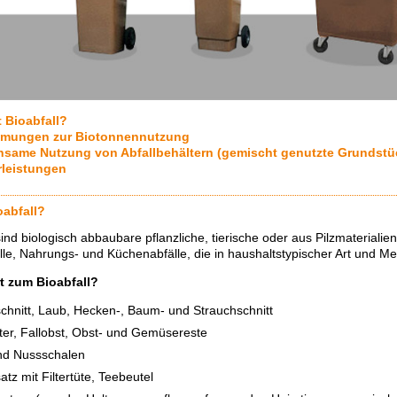
t Bioabfall?
mmungen zur Biotonnennutzung
same Nutzung von Abfallbehältern (gemischt genutzte Grundstü
leistungen
oabfall?
sind biologisch abbaubare pflanzliche, tierische oder aus Pilzmateriali
le, Nahrungs- und Küchenabfälle, die in haushaltstypischer Art und Me
t zum Bioabfall?
hnitt, Laub, Hecken-, Baum- und Strauchschnitt
er, Fallobst, Obst- und Gemüsereste
und Nussschalen
atz mit Filtertüte, Teebeutel