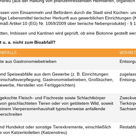
erstreu (aus der Haltung von pflanzenfressenden Heimtieren, organisc
ssen vom Einsammeln und Befördern durch die Stadt sind Küchen- und
ge Lebensmittel tierischer Herkunft aus gewerblichen Einrichtungen (
mäß Artikel 10 (EG) Nr. 1069/2009 über tierische Nebenprodukte) - § 1
tten, Imbissen und Kantinen wird geprüft, ob eine Biotonne gestellt we
 u. a. nicht zum Bioabfall?
 ABFALLS
WOHIN 
ste aus Gastronomiebetrieben
Entsorg
nd Speiseabfälle aus dem Gewerbe (z. B. Einrichtungen
zugelas
inschaftsverpflegung, Gastronomiebetrieben, Großküchen,
Entsorg
ewerbe, Hersteller von Fertiggerichten)
gekochte Fleisch- und Fischreste sowie Schlachtkörper
Zweckve
 von geschlachteten Tieren oder von getötetem Wild, soweit
Tierkörp
n einem Vierpersonenhaushalt typischerweise anfallende
Sachsen
erschreiten
nd Hundekot oder sonstige Tierexkremente, einschließlich
Restabfa
te von Katzentoiletten (Katzenstreu)