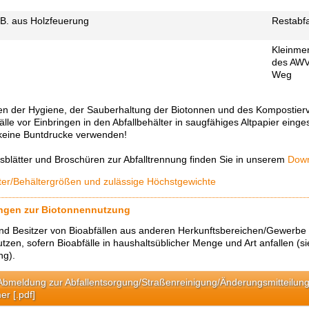
 B. aus Holzfeuerung
Restabfa
Kleinm
des AW
Weg
n der Hygiene, der Sauberhaltung der Biotonnen und des Kompostierv
älle vor Einbringen in den Abfallbehälter in saugfähiges Altpapier ein
 keine Buntdrucke verwenden!
sblätter und Broschüren zur Abfalltrennung finden Sie in unserem
Down
lter/Behältergrößen und zulässige Höchstgewichte
gen zur Biotonnennutzung
nd Besitzer von Bioabfällen aus anderen Herkunftsbereichen/Gewerbe
tzen, sofern Bioabfälle in haushaltsüblicher Menge und Art anfallen (s
ng).
Abmeldung zur Abfallentsorgung/Straßenreinigung/Änderungsmitteilun
r [.pdf]